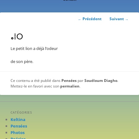
contenu
principal
Navigation
←
Précédent
Suivant
→
des
articles
ⴰⵂⵔ
Le petit lion a déjà l’odeur
de son père.
Ce contenu a été publié dans
Pensées
par
Souéloum Diagho
.
Mettez-le en favori avec son
permalien
.
CATÉGORIES
Keltina
Pensées
Photos