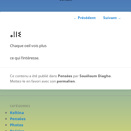
contenu
principal
Navigation
←
Précédent
Suivant
→
des
articles
ⴰⵂⵏⵉ
Chaque oeil vois plus
ce qui l’intéresse.
Ce contenu a été publié dans
Pensées
par
Souéloum Diagho
.
Mettez-le en favori avec son
permalien
.
CATÉGORIES
Keltina
Pensées
Photos