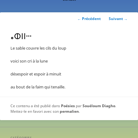
contenu
principal
Navigation
←
Précédent
Suivant
→
des
articles
ⴰⵀⵏⵏⵈ
Le sable couvre les cils du loup
voici son cri à la lune
désespoir et espoir à minuit
au bout de la faim qui tenaille.
Ce contenu a été publié dans
Poésies
par
Souéloum Diagho
.
Mettez-le en favori avec son
permalien
.
CATÉGORIES