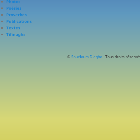
Photos
Poésies
Proverbes
Publications
Textes
Tifinaghs
©
Souéloum Diagho
- Tous droits réservés