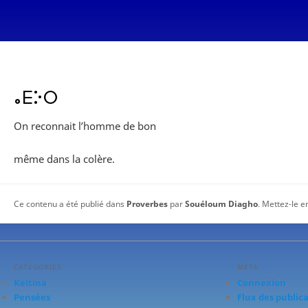
ⴰⴹⴾⵔ
On reconnait l’homme de bon
même dans la colère.
Ce contenu a été publié dans
Proverbes
par
Souéloum Diagho
. Mettez-le e
CATÉGORIES
MÉTA
Keltina
Connexion
Pensées
Flux des public