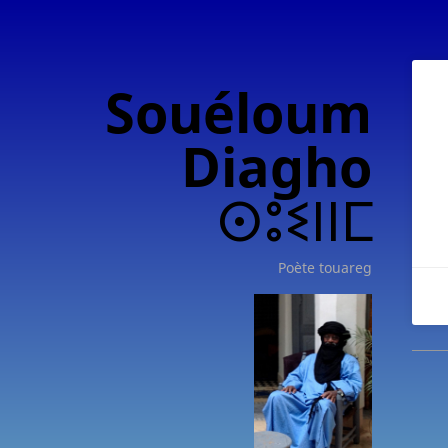
Souéloum
Diagho
ⵙⵓⵉⵏⵏⵎ
Poète touareg