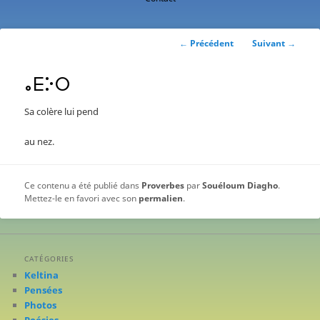
contenu
principal
Navigation
←
Précédent
Suivant
→
des
articles
ⴰⴹⴾⵔ
Sa colère lui pend
au nez.
Ce contenu a été publié dans
Proverbes
par
Souéloum Diagho
.
Mettez-le en favori avec son
permalien
.
CATÉGORIES
Keltina
Pensées
Photos