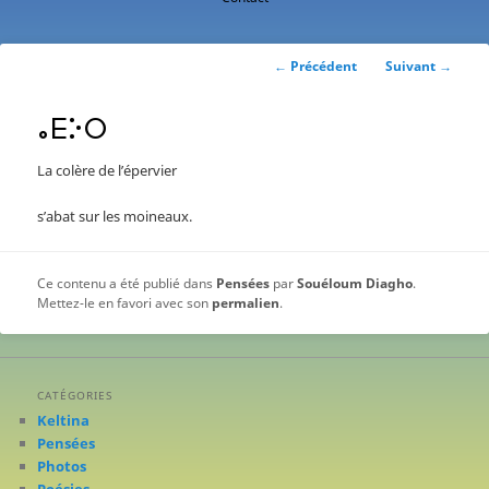
contenu
principal
Navigation
←
Précédent
Suivant
→
des
articles
ⴰⴹⴾⵔ
La colère de l’épervier
s’abat sur les moineaux.
Ce contenu a été publié dans
Pensées
par
Souéloum Diagho
.
Mettez-le en favori avec son
permalien
.
CATÉGORIES
Keltina
Pensées
Photos