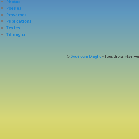
Photos
Poésies
Proverbes
Publications
Textes
Tifinaghs
©
Souéloum Diagho
- Tous droits réservés