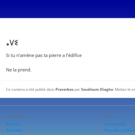
ⴰⴸⵉ
Si tu n’amène pas ta pierre a l’édifice
Ne la prend.
Ce contenu a été publié dans
Proverbes
par
Souéloum Diagho
. Mettez-le e
CATÉGORIES
MÉTA
Keltina
Connexion
Pensées
Flux des public