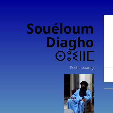
Souéloum
Diagho
ⵙⵓⵉⵏⵏⵎ
Poète touareg