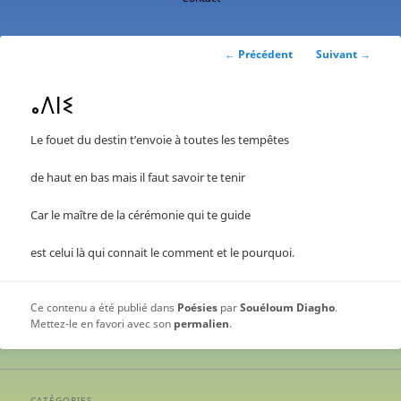
contenu
principal
Navigation
←
Précédent
Suivant
→
des
articles
ⴰⴷⵏⵉ
Le fouet du destin t’envoie à toutes les tempêtes
de haut en bas mais il faut savoir te tenir
Car le maître de la cérémonie qui te guide
est celui là qui connait le comment et le pourquoi.
Ce contenu a été publié dans
Poésies
par
Souéloum Diagho
.
Mettez-le en favori avec son
permalien
.
CATÉGORIES