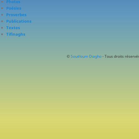
Photos
Poésies
Proverbes
Publications
Textes
Tifinaghs
©
Souéloum Diagho
- Tous droits réservés