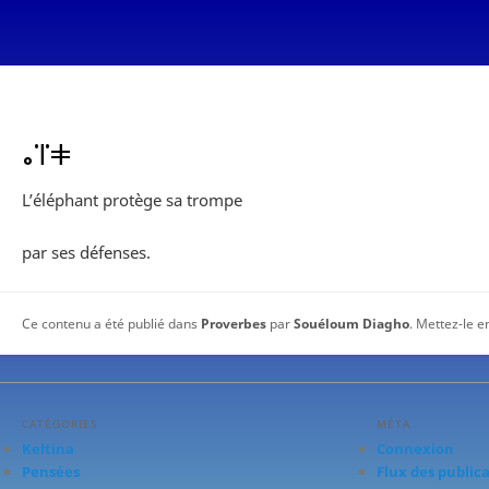
ⴰⴶⵐ
L’éléphant protège sa trompe
par ses défenses.
Ce contenu a été publié dans
Proverbes
par
Souéloum Diagho
. Mettez-le e
CATÉGORIES
MÉTA
Keltina
Connexion
Pensées
Flux des public