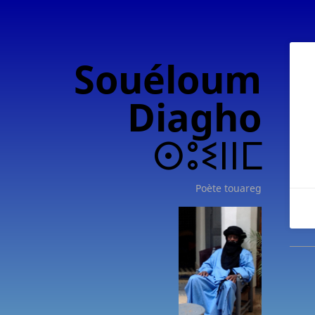
Souéloum
Diagho
ⵙⵓⵉⵏⵏⵎ
Poète touareg