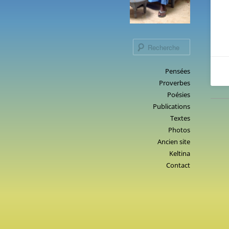
Recherche
Menu
Pensées
Aller
Proverbes
principal
au
Poésies
contenu
Publications
principal
Textes
Photos
Ancien site
Keltina
Contact