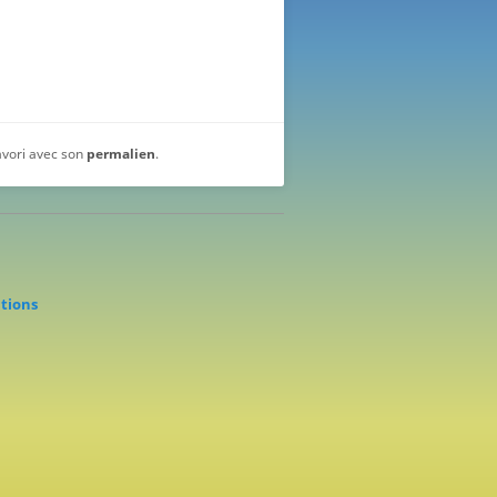
favori avec son
permalien
.
ations