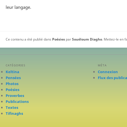
leur langage.
Ce contenu a été publié dans
Poésies
par
Souéloum Diagho
. Mettez-le en 
CATÉGORIES
MÉTA
Keltina
Connexion
Pensées
Flux des public
Photos
Poésies
Proverbes
Publications
Textes
Tifinaghs