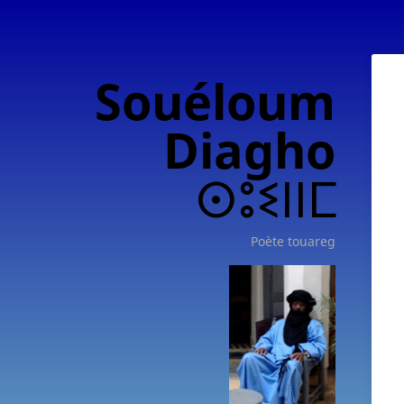
Souéloum
Diagho
ⵙⵓⵉⵏⵏⵎ
Poète touareg