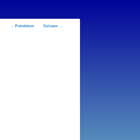
Navigation
←
Précédent
Suivant
→
des
articles