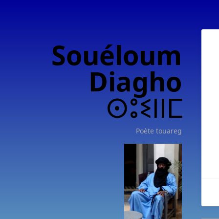
Souéloum
Diagho
ⵙⵓⵉⵏⵏⵎ
Poète touareg