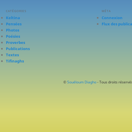
CATÉGORIES
MÉTA
Keltina
Connexion
Pensées
Flux des public
Photos
Poésies
Proverbes
Publications
Textes
Tifinaghs
©
Souéloum Diagho
- Tous droits réservés