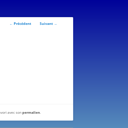
Navigation
←
Précédent
Suivant
→
des
articles
favori avec son
permalien
.