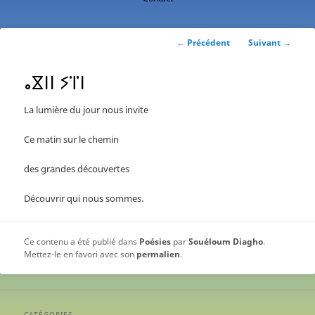
contenu
principal
Navigation
←
Précédent
Suivant
→
des
articles
ⴰⴵⵏⵏ ⵢⴶⵏ
La lumière du jour nous invite
Ce matin sur le chemin
des grandes découvertes
Découvrir qui nous sommes.
Ce contenu a été publié dans
Poésies
par
Souéloum Diagho
.
Mettez-le en favori avec son
permalien
.
CATÉGORIES