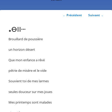
contenu
principal
Navigation
←
Précédent
Suivant
→
des
articles
ⴰⴱⵏⵏⵈ
Brouillard de poussière
un horizon désert
Que mon enfance a rêvé
pétrie de misère et le vide
Souvient toi de mes larmes
seules douceur sur mes joues
Mes printemps sont malades