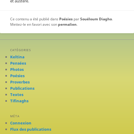
et austère.
Ce contenu a été publié dans
Poésies
par
Souéloum Diagho
.
Mettez-le en favori avec son
permalien
.
CATÉGORIES
Keltina
Pensées
Photos
Poésies
Proverbes
Publications
Textes
Tifinaghs
MÉTA
Connexion
Flux des publications