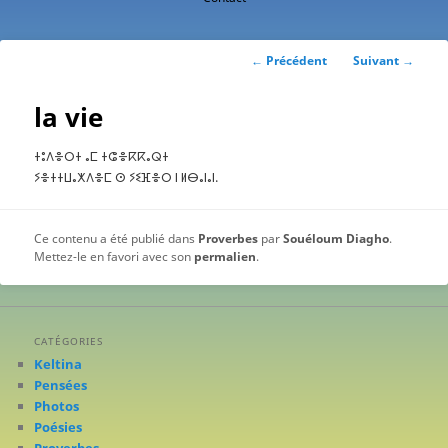
contenu
principal
Navigation
←
Précédent
Suivant
→
des
articles
la vie
ⵜⵓⴷⴻⵔⵜ ⴰⵎ ⵜⵛⴻⴽⴽⴰⵕⵜ
ⵢⴻⵜⵜⵡⴰⵅⴷⴻⵎ ⵙ ⵢⵉⴼⴻⵔ ⵏ ⵍⴱⴰⵏⴰⵏ.
Ce contenu a été publié dans
Proverbes
par
Souéloum Diagho
.
Mettez-le en favori avec son
permalien
.
CATÉGORIES
Keltina
Pensées
Photos
Poésies