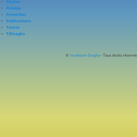
Photos
Poésies
Proverbes
Publications
Textes
Tifinaghs
©
Souéloum Diagho
- Tous droits réservés