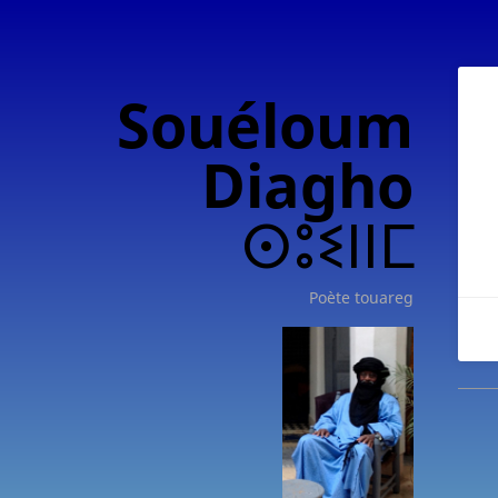
Souéloum
Diagho
ⵙⵓⵉⵏⵏⵎ
Poète touareg