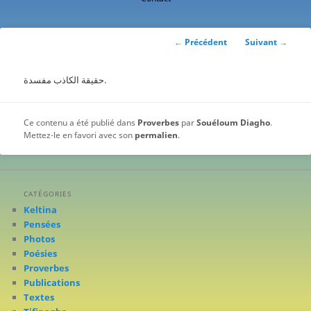
contenu
principal
Navigation
←
Précédent
Suivant
→
des
articles
حقيقة الكاذب مفسدة.
Ce contenu a été publié dans
Proverbes
par
Souéloum Diagho
.
Mettez-le en favori avec son
permalien
.
CATÉGORIES
Keltina
Pensées
Photos
Poésies
Proverbes
Publications
Textes