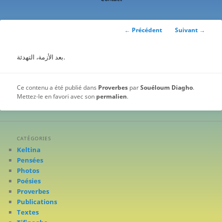
contenu
principal
Navigation
←
Précédent
Suivant
→
des
articles
بعد الأزمة، التهدئة.
Ce contenu a été publié dans
Proverbes
par
Souéloum Diagho
.
Mettez-le en favori avec son
permalien
.
CATÉGORIES
Keltina
Pensées
Photos
Poésies
Proverbes
Publications
Textes