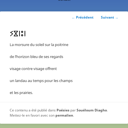
contenu
principal
Navigation
←
Précédent
Suivant
→
des
articles
ⵢⴵⵏⵓⵏ
La morsure du soleil sur la poitrine
de l’horizon bleu de ses regards
visage contre visage offrent
un landau au temps pour les champs
et les prairies.
Ce contenu a été publié dans
Poésies
par
Souéloum Diagho
.
Mettez-le en favori avec son
permalien
.