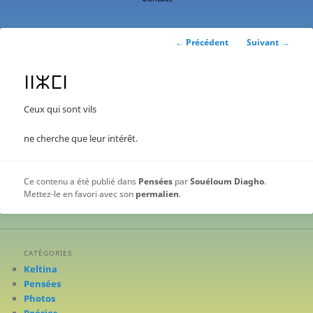
contenu
principal
Navigation
←
Précédent
Suivant
→
des
articles
ⵏⵏⵣⵎⵏ
Ceux qui sont vils
ne cherche que leur intérêt.
Ce contenu a été publié dans
Pensées
par
Souéloum Diagho
.
Mettez-le en favori avec son
permalien
.
CATÉGORIES
Keltina
Pensées
Photos