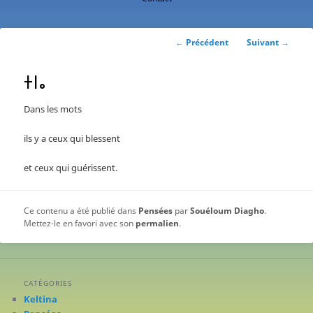
contenu
principal
Navigation
←
Précédent
Suivant
→
des
articles
ⵜⵏⴰ
Dans les mots
ils y a ceux qui blessent
et ceux qui guérissent.
Ce contenu a été publié dans
Pensées
par
Souéloum Diagho
.
Mettez-le en favori avec son
permalien
.
CATÉGORIES
Keltina