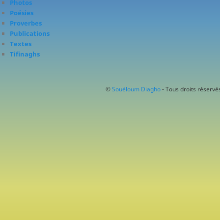
Photos
Poésies
Proverbes
Publications
Textes
Tifinaghs
©
Souéloum Diagho
- Tous droits réservés