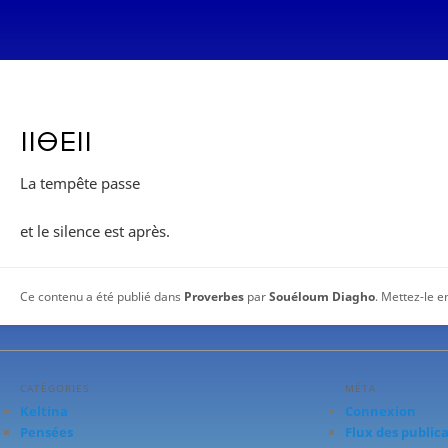
ⵏⵏⴱⴹⵏⵏ
La tempête passe
et le silence est après.
Ce contenu a été publié dans
Proverbes
par
Souéloum Diagho
. Mettez-le e
CATÉGORIES
MÉTA
Keltina
Connexion
Pensées
Flux des public