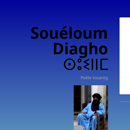
Souéloum
Diagho
ⵙⵓⵉⵏⵏⵎ
Poète touareg