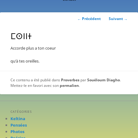
contenu
principal
Navigation
←
Précédent
Suivant
→
des
articles
ⵎⵙⵏⵏⵜ
Accorde plus a ton coeur
qu’à tes oreilles.
Ce contenu a été publié dans
Proverbes
par
Souéloum Diagho
.
Mettez-le en favori avec son
permalien
.
CATÉGORIES
Keltina
Pensées
Photos