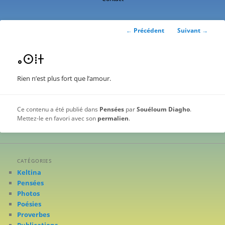
contenu
principal
Navigation
←
Précédent
Suivant
→
des
articles
ⴰⵙⵂⵜ
Rien n’est plus fort que l’amour.
Ce contenu a été publié dans
Pensées
par
Souéloum Diagho
.
Mettez-le en favori avec son
permalien
.
CATÉGORIES
Keltina
Pensées
Photos
Poésies
Proverbes