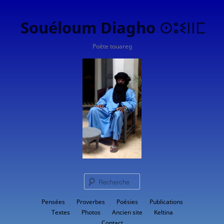
Souéloum Diagho ⵙⵓⵉⵏⵏⵎ
Poète touareg
Rech
Menu
Pensées
Proverbes
Aller
Poésies
Publications
principal
Textes
Photos
Ancien site
Keltina
au
Contact